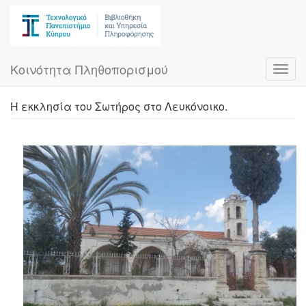
Skip
to
main
content
Κοινότητα Πληθοπορισμού
Toggl
navig
Η εκκλησία του Σωτήρος στο Λευκόνοικο.