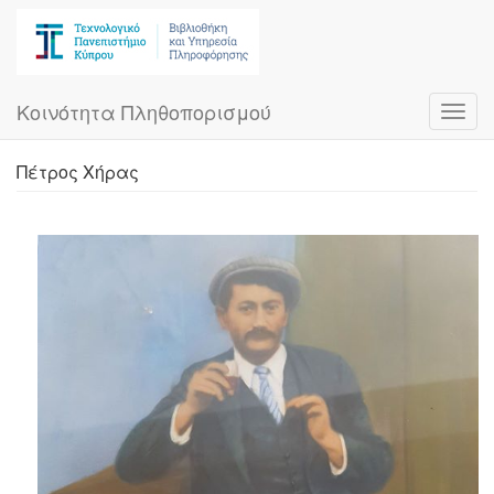
Skip
to
main
content
Κοινότητα Πληθοπορισμού
Toggl
navig
Πέτρος Χήρας