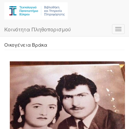
Skip
to
main
content
Κοινότητα Πληθοπορισμού
Toggl
navig
Οικογένεια Βράκα