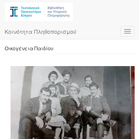
Skip
to
main
content
Κοινότητα Πληθοπορισμού
Toggl
navig
Οικογένεια Παιδίου