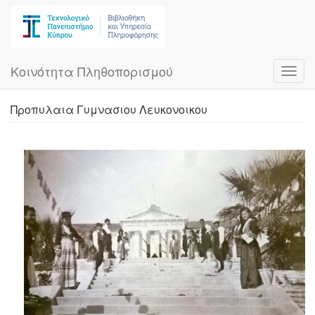
Skip
to
main
content
Κοινότητα Πληθοπορισμού
Toggl
navig
Προπυλαια Γυμνασιου Λευκονοικου