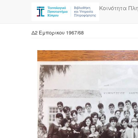
Skip
Κοινότητα Πλ
to
main
content
Δ2 Εμπορικου 1967/68