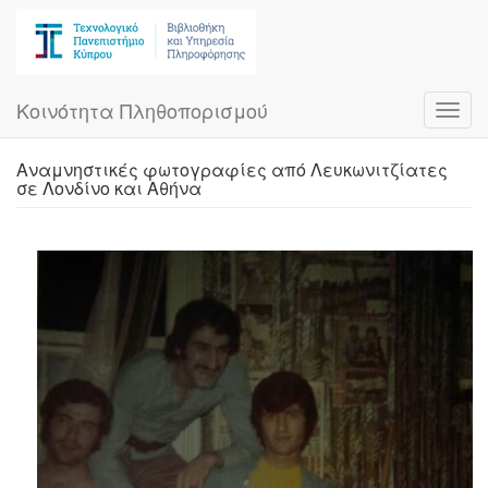
Skip
to
main
content
Κοινότητα Πληθοπορισμού
Toggl
navig
Αναμνηστικές φωτογραφίες από Λευκωνιτζίατες
σε Λονδίνο και Αθήνα