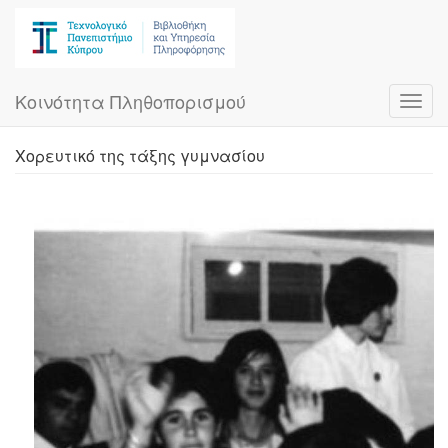
Skip
to
main
content
Κοινότητα Πληθοπορισμού
Toggl
navig
Χορευτικό της τάξης γυμνασίου