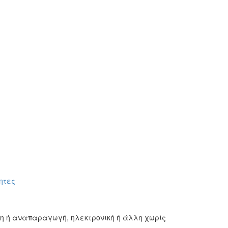
ητες
ση ή αναπαραγωγή, ηλεκτρονική ή άλλη χωρίς