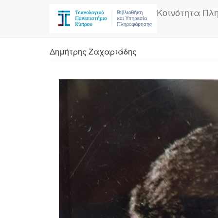
Skip
Κοινότητα Πλ
to
main
content
Δημήτρης Ζαχαριάδης