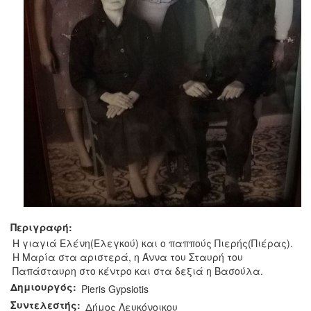
Περιγραφή:
Η γιαγιά Ελένη(Ελεγκού) και ο παππούς Πιερής(Πιέρας).
Η Μαρία στα αριστερά, η Άννα του Σταυρή του
Παπάσταυρη στο κέντρο και στα δεξιά η Βασούλα.
Δημιουργός:
Pieris Gypsiotis
Συντελεστής:
Δήμος Λευκόνοικου