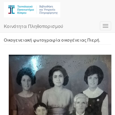
Skip
to
main
content
Κοινότητα Πληθοπορισμού
Toggl
navig
Οικογενειακή φωτογραφία οικογένειας Πιερή.