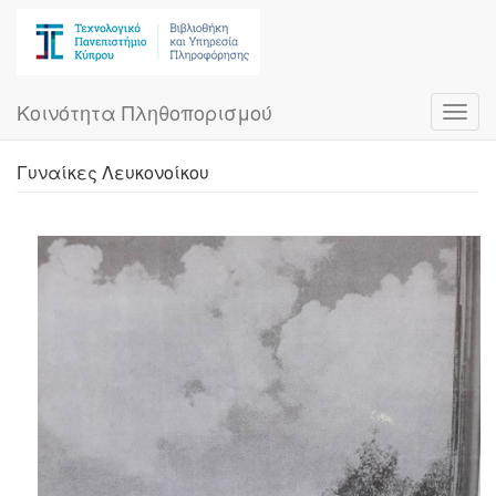
Skip
to
main
content
Κοινότητα Πληθοπορισμού
Toggl
navig
Γυναίκες Λευκονοίκου