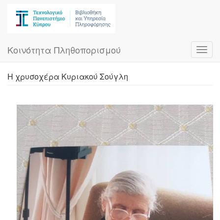
Skip
to
main
content
Κοινότητα Πληθοπορισμού
Toggl
navig
Η χρυσοχέρα Κυριακού Σούγλη