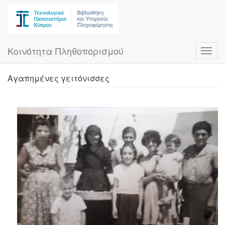
Skip
to
main
content
Κοινότητα Πληθοπορισμού
Toggl
navig
Αγαπημένες γειτόνισσες