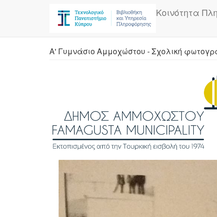
Skip
Κοινότητα Πλ
to
main
content
Α' Γυμνάσιο Αμμοχώστου - Σχολική φωτογ