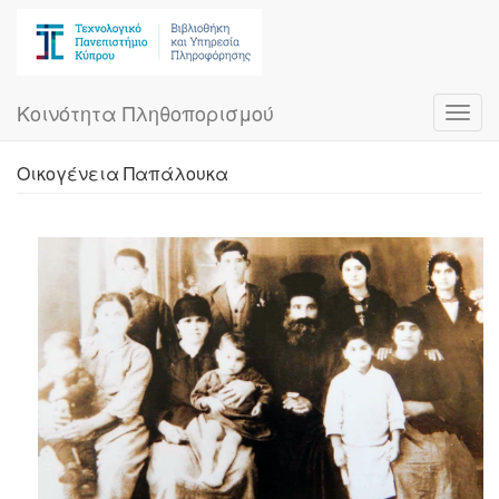
Skip
to
main
content
Κοινότητα Πληθοπορισμού
Toggl
navig
Οικογένεια Παπάλουκα