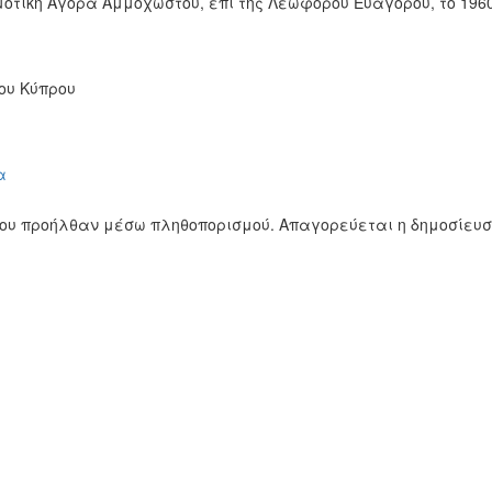
οτική Αγορά Αμμοχώστου, επι της Λεωφόρου Ευαγόρου, το 1960
ου Κύπρου
α
ίου προήλθαν μέσω πληθοπορισμού. Απαγορεύεται η δημοσίευ