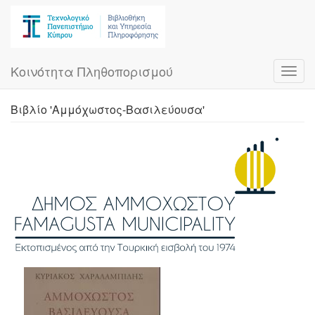
Skip
to
main
content
Κοινότητα Πληθοπορισμού
Toggl
navig
Βιβλίο 'Αμμόχωστος-Βασιλεύουσα'