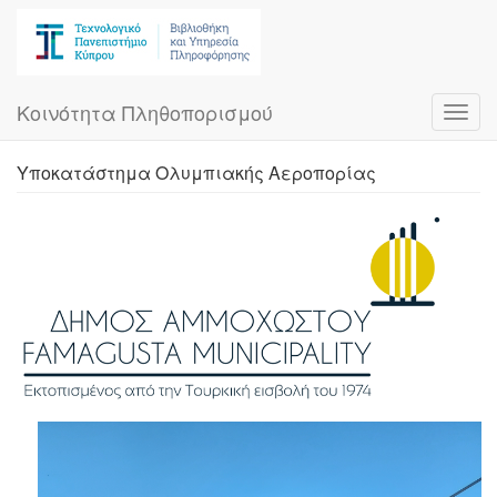
Skip
to
main
content
Κοινότητα Πληθοπορισμού
Toggl
navig
Υποκατάστημα Ολυμπιακής Αεροπορίας