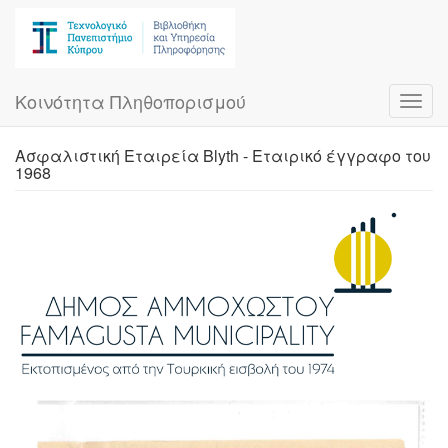
Skip
to
main
content
Κοινότητα Πληθοπορισμού
Toggl
navig
Ασφαλιστική Εταιρεία Blyth - Εταιρικό έγγραφο του
1968