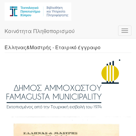
Skip
to
main
content
Κοινότητα Πληθοπορισμού
Toggl
navig
Έλληνας&Μαστρής - Εταιρικό έγγραφο