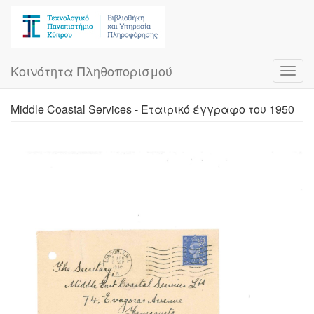
Skip
to
main
content
Κοινότητα Πληθοπορισμού
Toggl
navig
Middle Coastal Services - Εταιρικό έγγραφο του 1950