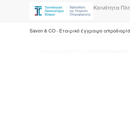
Skip
Κοινότητα Πλ
to
main
content
Savon & CO - Εταιρικό έγγραφο απροδιορί