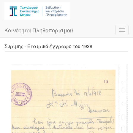
Skip
to
main
content
Κοινότητα Πληθοπορισμού
Toggl
navig
Συρίμης - Εταιρικό έγγραφο του 1938