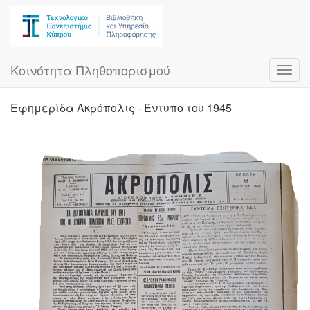
Skip
to
main
content
Κοινότητα Πληθοπορισμού
Toggl
navig
Εφημερίδα Ακρόπολις - Έντυπο του 1945