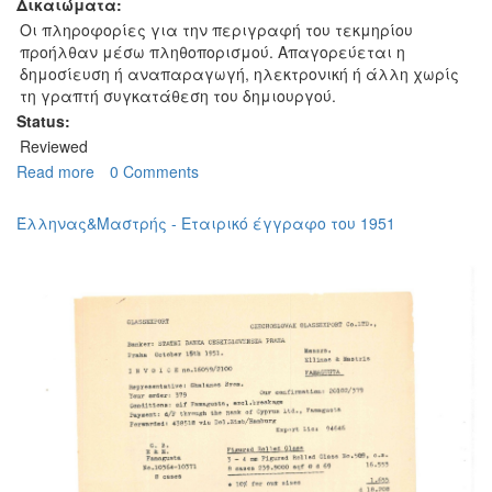
Δικαιώματα:
Οι πληροφορίες για την περιγραφή του τεκμηρίου
προήλθαν μέσω πληθοπορισμού. Απαγορεύεται η
δημοσίευση ή αναπαραγωγή, ηλεκτρονική ή άλλη χωρίς
τη γραπτή συγκατάθεση του δημιουργού.
Status:
Reviewed
Read more
about
0 Comments
Famagusta
Motor
Έλληνας&Μαστρής - Εταιρικό έγγραφο του 1951
Trading
-
Εταιρικό
έγγραφο
του
1951