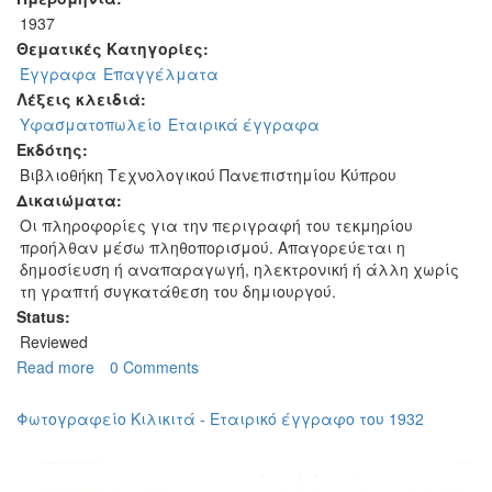
1937
Θεματικές Κατηγορίες:
Έγγραφα
Επαγγέλματα
Λέξεις κλειδιά:
Υφασματοπωλείο
Εταιρικά έγγραφα
Εκδότης:
Βιβλιοθήκη Τεχνολογικού Πανεπιστημίου Κύπρου
Δικαιώματα:
Οι πληροφορίες για την περιγραφή του τεκμηρίου
προήλθαν μέσω πληθοπορισμού. Απαγορεύεται η
δημοσίευση ή αναπαραγωγή, ηλεκτρονική ή άλλη χωρίς
τη γραπτή συγκατάθεση του δημιουργού.
Status:
Reviewed
Read more
about
0 Comments
Υφασματοπωλείο
Κόκκινος
Φωτογραφείο Κιλικιτά - Εταιρικό έγγραφο του 1932
-
Εταιρικό
έγγραφο