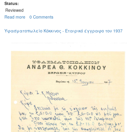
Status:
Reviewed
Read more
about
0 Comments
Εταιρεία
Μεταφορών
Υφασματοπωλείο Κόκκινος - Εταιρικό έγγραφο του 1937
Λευκαρίτης
-
Εταιρικό
έγγραφο
του
1957