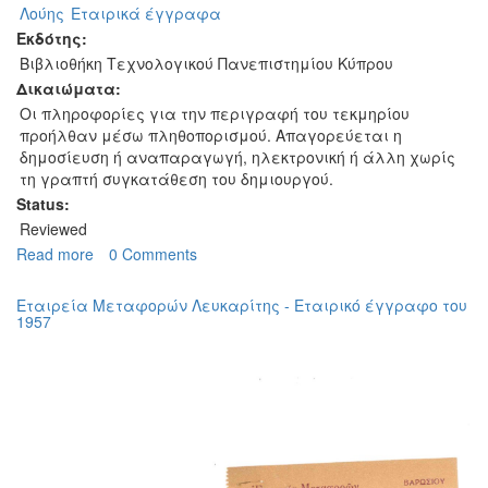
Λούης
Εταιρικά έγγραφα
Εκδότης:
Βιβλιοθήκη Τεχνολογικού Πανεπιστημίου Κύπρου
Δικαιώματα:
Οι πληροφορίες για την περιγραφή του τεκμηρίου
προήλθαν μέσω πληθοπορισμού. Απαγορεύεται η
δημοσίευση ή αναπαραγωγή, ηλεκτρονική ή άλλη χωρίς
τη γραπτή συγκατάθεση του δημιουργού.
Status:
Reviewed
Read more
about
0 Comments
Ταξιδιωτικό
γραφείο
Εταιρεία Μεταφορών Λευκαρίτης - Εταιρικό έγγραφο του
Λούης
1957
-
Εταιρικό
έγγραφο
του
1950