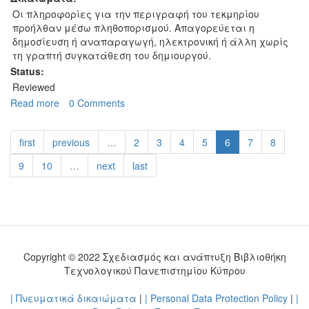
Οι πληροφορίες για την περιγραφή του τεκμηρίου
προήλθαν μέσω πληθοπορισμού. Απαγορεύεται η
δημοσίευση ή αναπαραγωγή, ηλεκτρονική ή άλλη χωρίς
τη γραπτή συγκατάθεση του δημιουργού.
Status:
Reviewed
Read more
about
0 Comments
Έλληνας&Μαστρής
-
first
previous
…
2
3
4
5
6
7
8
Εταιρικό
έγγραφο
9
10
…
next
last
του
1951
Copyright © 2022 Σχεδιασμός και ανάπτυξη Βιβλιοθήκη
Τεχνολογικού Πανεπιστημίου Κύπρου
| Πνευματικά δικαιώματα
|
| Personal Data Protection Policy
|
|