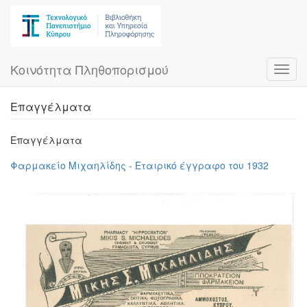
Skip
to
main
content
Κοινότητα Πληθοπορισμού
Toggl
navig
Επαγγέλματα
Επαγγέλματα
Φαρμακείο Μιχαηλίδης - Εταιρικό έγγραφο του 1932