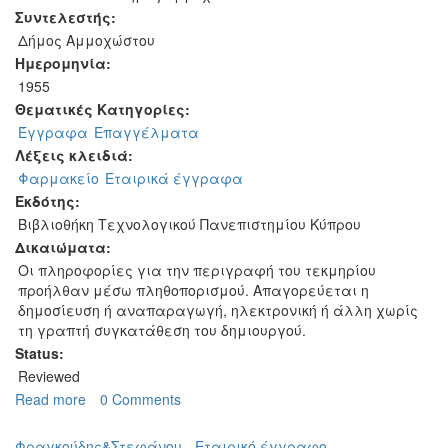
Συντελεστής:
Δήμος Αμμοχώστου
Ημερομηνία:
1955
Θεματικές Κατηγορίες:
Έγγραφα
Επαγγέλματα
Λέξεις κλειδιά:
Φαρμακείο
Εταιρικά έγγραφα
Εκδότης:
Βιβλιοθήκη Τεχνολογικού Πανεπιστημίου Κύπρου
Δικαιώματα:
Οι πληροφορίες για την περιγραφή του τεκμηρίου
προήλθαν μέσω πληθοπορισμού. Απαγορεύεται η
δημοσίευση ή αναπαραγωγή, ηλεκτρονική ή άλλη χωρίς
τη γραπτή συγκατάθεση του δημιουργού.
Status:
Reviewed
Read more
about
0 Comments
Φαρμακείο
Ιωακείμ
Φραγκούδης&Στεφάνου - Εταιρικό έγγραφο