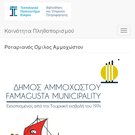
Skip
to
main
content
Κοινότητα Πληθοπορισμού
Toggl
navig
Ροταριανός Όμιλος Αμμοχώστου