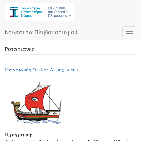
Skip
to
main
content
Κοινότητα Πληθοπορισμού
Toggl
navig
Ροταριανός
Ροταριανός Όμιλος Αμμοχώστου
Περιγραφή: