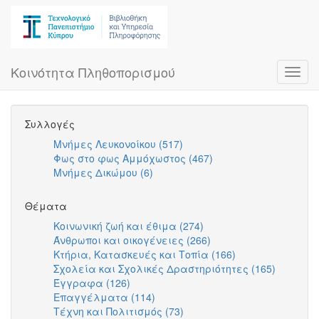
Skip
to
main
content
Κοινότητα Πληθοπορισμού
Toggl
navig
Συλλογές
Μνήμες Λευκονοίκου (517)
Apply
Φως στο φως Αμμόχωστος (467)
Μνήμες
Apply
Μνήμες Δικώμου (6)
Apply
Λευκονοίκου
Φως
Μνήμες
filter
στο
Δικώμου
φως
Θέματα
filter
Αμμόχωστος
Κοινωνική ζωή και έθιμα (274)
Apply
filter
Άνθρωποι και οικογένειες (266)
Κοινωνική
Apply
Κτήρια, Κατασκευές και Τοπία (166)
ζωή
Άνθρωποι
Apply
Σχολεία και Σχολικές Δραστηριότητες (165)
και
και
Κτήρια,
Apply
Έγγραφα (126)
Apply
έθιμα
οικογένειες
Κατασκευές
Σχολεία
Επαγγέλματα (114)
Έγγραφα
Apply
filter
filter
και
και
Τέχνη και Πολιτισμός (73)
filter
Επαγγέλματα
Apply
Τοπία
Σχολικέ