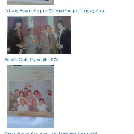
Γάμος Αννας Καμιντζή Ιακώβου με Παπαχρίστο
Astoria Club, Plymouth 1972
Οικογένεια Κυριάκου και Μάρθας Καμιντζή