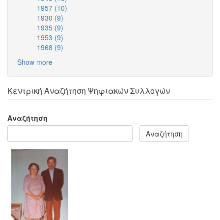
1957 (10)
filter
1948
Apply
1930 (9)
Apply
filter
1957
1935 (9)
1930
Apply
filter
1953 (9)
filter
1935
Apply
1968 (9)
filter
1953
Apply
filter
1968
Show more
filter
Κεντρική Αναζήτηση Ψηφιακών Συλλογών
Αναζήτηση
Αναζήτηση