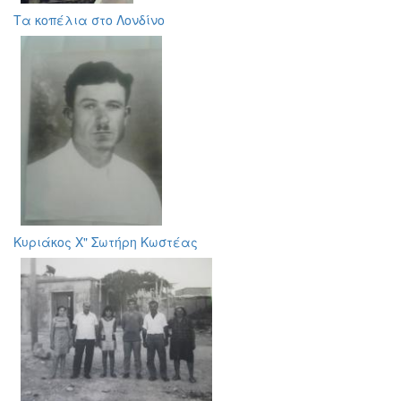
Τα κοπέλια στο Λονδίνο
Κυριάκος Χ" Σωτήρη Κωστέας