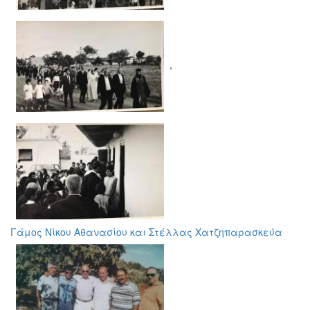
,
Γάμος Νίκου Αθανασίου και Στέλλας Χατζηπαρασκεύα