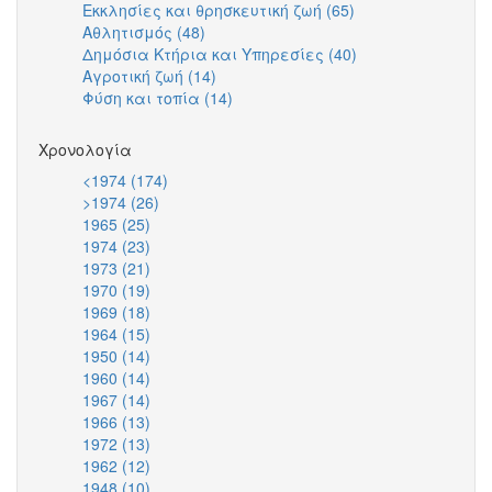
Εκκλησίες και θρησκευτική ζωή (65)
filter
Τέχνη
Apply
filter
Δραστηρ
Αθλητισμός (48)
Apply
και
Εκκλησίες
filter
Δημόσια Κτήρια και Υπηρεσίες (40)
Αθλητισμός
Πολιτισμός
και
Apply
Αγροτική ζωή (14)
filter
Apply
filter
θρησκευτική
Δημόσια
Φύση και τοπία (14)
Αγροτική
Apply
ζωή
Κτήρια
ζωή
Φύση
filter
και
filter
και
Υπηρεσίες
Χρονολογία
τοπία
filter
<1974 (174)
Apply
filter
>1974 (26)
Apply
<1974
1965 (25)
Apply
>1974
filter
1974 (23)
1965
Apply
filter
1973 (21)
filter
1974
Apply
1970 (19)
filter
1973
Apply
1969 (18)
filter
1970
Apply
1964 (15)
filter
1969
Apply
1950 (14)
filter
1964
Apply
1960 (14)
filter
1950
Apply
1967 (14)
filter
1960
Apply
1966 (13)
filter
1967
Apply
1972 (13)
filter
1966
Apply
1962 (12)
filter
1972
Apply
1948 (10)
filter
1962
Apply