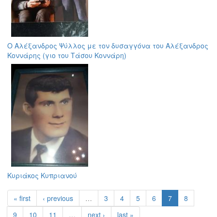
Ο Αλέξανδρος Ψύλλος με τον δυσαγγόνα του Αλέξανδρος
Κοννάρης (γιο του Τάσου Κοννάρη)
Κυριάκος Κυπριανού
« first
‹ previous
…
3
4
5
6
7
8
9
10
11
…
next ›
last »