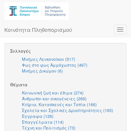
Skip
to
main
content
Κοινότητα Πληθοπορισμού
Toggl
navig
Συλλογές
Μνήμες Λευκονοίκου (517)
Apply
Φως στο φως Αμμόχωστος (467)
Μνήμες
Apply
Μνήμες Δικώμου (6)
Apply
Λευκονοίκου
Φως
Μνήμες
filter
στο
Δικώμου
φως
Θέματα
filter
Αμμόχωστος
Κοινωνική ζωή και έθιμα (274)
Apply
filter
Άνθρωποι και οικογένειες (266)
Κοινωνική
Apply
Κτήρια, Κατασκευές και Τοπία (166)
ζωή
Άνθρωποι
Apply
Σχολεία και Σχολικές Δραστηριότητες (165)
και
και
Κτήρια,
Apply
Έγγραφα (126)
Apply
έθιμα
οικογένειες
Κατασκευές
Σχολεία
Επαγγέλματα (114)
Έγγραφα
Apply
filter
filter
και
και
Τέχνη και Πολιτισμός (73)
filter
Επαγγέλματα
Apply
Τοπία
Σχολικέ