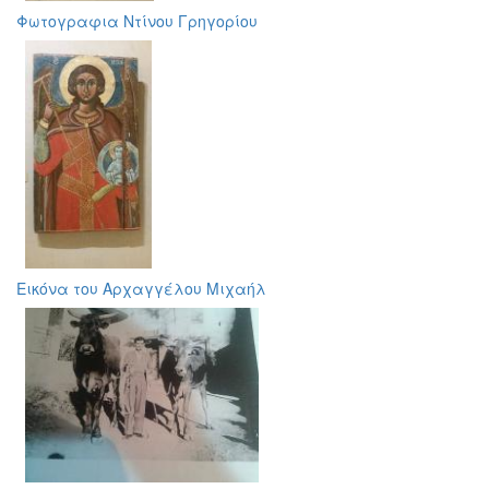
Φωτογραφια Ντίνου Γρηγορίου
Eικόνα του Αρχαγγέλου Μιχαήλ