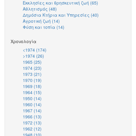
Εκκλησίες και θρησκευτική ζωή (65)
filter
Τέχνη
Apply
filter
Δραστηρ
Αθλητισμός (48)
Apply
και
Εκκλησίες
filter
Δημόσια Κτήρια και Υπηρεσίες (40)
Αθλητισμός
Πολιτισμός
και
Apply
Αγροτική ζωή (14)
filter
Apply
filter
θρησκευτική
Δημόσια
Φύση και τοπία (14)
Αγροτική
Apply
ζωή
Κτήρια
ζωή
Φύση
filter
και
filter
και
Υπηρεσίες
Χρονολογία
τοπία
filter
<1974 (174)
Apply
filter
>1974 (26)
Apply
<1974
1965 (25)
Apply
>1974
filter
1974 (23)
1965
Apply
filter
1973 (21)
filter
1974
Apply
1970 (19)
filter
1973
Apply
1969 (18)
filter
1970
Apply
1964 (15)
filter
1969
Apply
1950 (14)
filter
1964
Apply
1960 (14)
filter
1950
Apply
1967 (14)
filter
1960
Apply
1966 (13)
filter
1967
Apply
1972 (13)
filter
1966
Apply
1962 (12)
filter
1972
Apply
1948 (10)
filter
1962
Apply