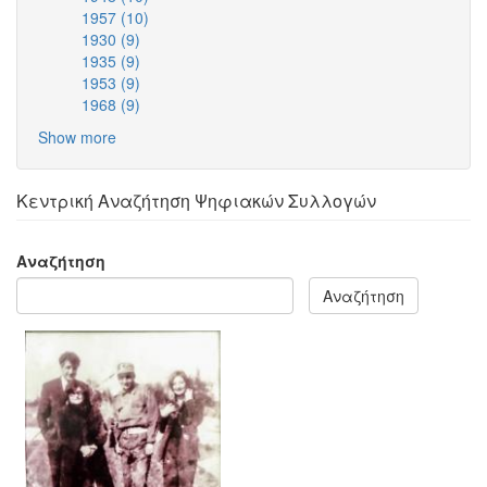
1957 (10)
filter
1948
Apply
1930 (9)
Apply
filter
1957
1935 (9)
1930
Apply
filter
1953 (9)
filter
1935
Apply
1968 (9)
filter
1953
Apply
filter
1968
Show more
filter
Κεντρική Αναζήτηση Ψηφιακών Συλλογών
Αναζήτηση
Αναζήτηση