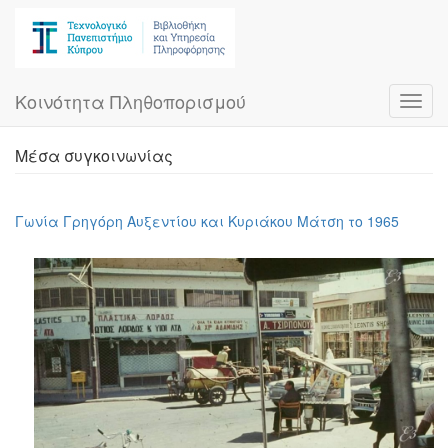
Skip
to
main
content
Κοινότητα Πληθοπορισμού
Toggl
navig
Μέσα συγκοινωνίας
Γωνία Γρηγόρη Αυξεντίου και Κυριάκου Μάτση το 1965