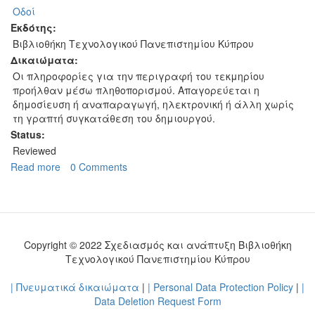
Οδοί
Εκδότης:
Βιβλιοθήκη Τεχνολογικού Πανεπιστημίου Κύπρου
Δικαιώματα:
Οι πληροφορίες για την περιγραφή του τεκμηρίου
προήλθαν μέσω πληθοπορισμού. Απαγορεύεται η
δημοσίευση ή αναπαραγωγή, ηλεκτρονική ή άλλη χωρίς
τη γραπτή συγκατάθεση του δημιουργού.
Status:
Reviewed
Read more
about
0 Comments
Γωνία
Γρηγόρη
Αυξεντίου
και
Κυριάκου
Copyright © 2022 Σχεδιασμός και ανάπτυξη Βιβλιοθήκη
Μάτση
Τεχνολογικού Πανεπιστημίου Κύπρου
το
1965
| Πνευματικά δικαιώματα
|
| Personal Data Protection Policy
|
|
Data Deletion Request Form