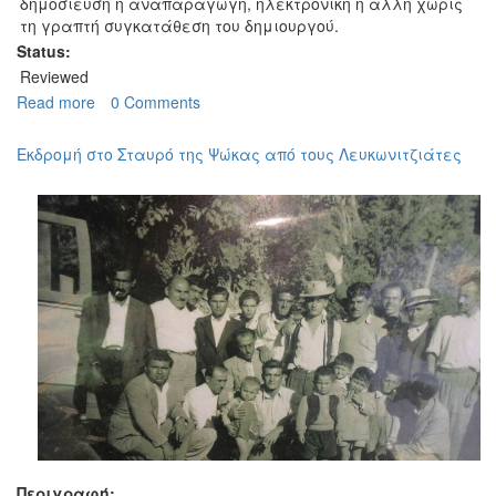
δημοσίευση ή αναπαραγωγή, ηλεκτρονική ή άλλη χωρίς
τη γραπτή συγκατάθεση του δημιουργού.
Status:
Reviewed
Read more
about
0 Comments
Εκδρομή
στο
Εκδρομή στο Σταυρό της Ψώκας από τους Λευκωνιτζιάτες
Λευκόνοικο
Περιγραφή: