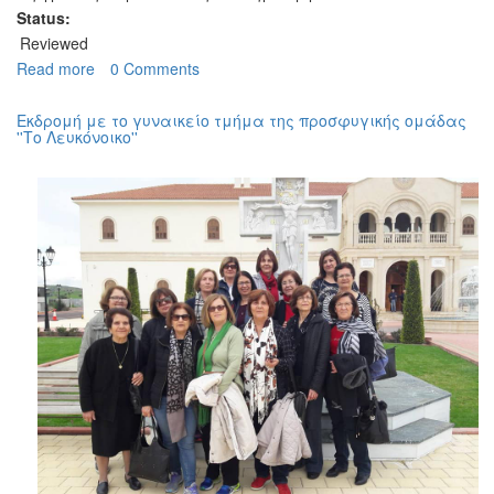
Status:
Reviewed
Read more
about
0 Comments
Εκδρομή
στον
Εκδρομή με το γυναικείο τμήμα της προσφυγικής ομάδας
Άγιο
''Το Λευκόνοικο''
Γεώργιο
Μαλούντας