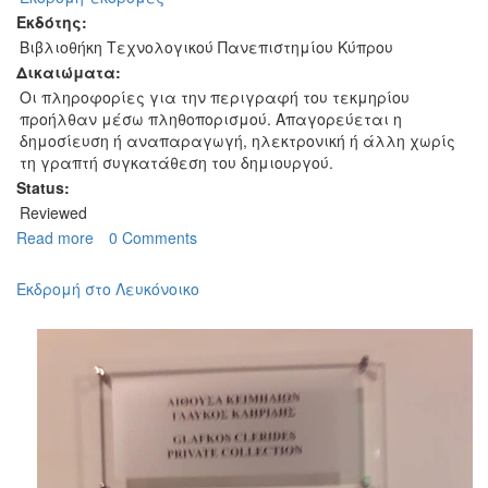
Εκδότης:
Βιβλιοθήκη Τεχνολογικού Πανεπιστημίου Κύπρου
Δικαιώματα:
Οι πληροφορίες για την περιγραφή του τεκμηρίου
προήλθαν μέσω πληθοπορισμού. Απαγορεύεται η
δημοσίευση ή αναπαραγωγή, ηλεκτρονική ή άλλη χωρίς
τη γραπτή συγκατάθεση του δημιουργού.
Status:
Reviewed
Read more
about
0 Comments
Εκδρομή
με
Εκδρομή στο Λευκόνοικο
το
γυναικείο
τμήμα
της
προσφυγικής
ομάδας
''Το
Λευκόνοικο''