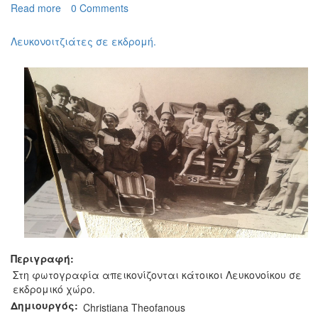
Read more
about
0 Comments
Εκδρομή
στο
Λευκονοιτζιάτες σε εκδρομή.
Σταυρό
της
Ψώκας
από
τους
Λευκωνιτζιάτες
Περιγραφή:
Στη φωτογραφία απεικονίζονται κάτοικοι Λευκονοίκου σε
εκδρομικό χώρο.
Δημιουργός:
Christiana Theofanous