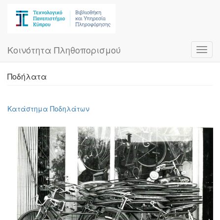
Skip
to
main
content
Κοινότητα Πληθοπορισμού
Toggl
navig
Ποδήλατα
Κατάστημα Ποδηλάτων