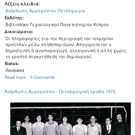
Λέξεις κλειδιά:
Ανόρθωσις Αμμοχώστου
Πετόσφαιρα
Εκδότης:
Βιβλιοθήκη Τεχνολογικού Πανεπιστημίου Κύπρου
Δικαιώματα:
Οι πληροφορίες για την περιγραφή του τεκμηρίου
προήλθαν μέσω πληθοπορισμού. Απαγορεύεται η
δημοσίευση ή αναπαραγωγή, ηλεκτρονική ή άλλη χωρίς
τη γραπτή συγκατάθεση του δημιουργού.
Status:
Reviewed
Read more
about
0 Comments
Ανόρθωσις
Αμμοχώστου
Ανόρθωσις Αμμοχώστου - Πετοσφαιρική ομάδα 1973
-
Πετοσφαιρική
ομάδα
1972