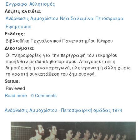
Έγγραφα
Αθλητισμός
Λέξεις κλειδιά:
Ανόρθωσις Αμμοχώστου
Νέα Σαλαμίνα
Πετόσφαιρα
Εφημερίδα
Εκδότης:
Βιβλιοθήκη Τεχνολογικού Πανεπιστημίου Κύπρου
Δικαιώματα:
Οι πληροφορίες για την περιγραφή του τεκμηρίου
προήλθαν μέσω πληθοπορισμού. Απαγορεύεται η
δημοσίευση ή αναπαραγωγή, ηλεκτρονική ή άλλη χωρίς
τη γραπτή συγκατάθεση του δημιουργού.
Status:
Reviewed
Read more
about
0 Comments
Πρώτο
πετοσφαιρικό
Ανόρθωσις Αμμοχώστου - Πετοσφαιρική ομάδας 1974
βαρωσιώτικο
ντέρμπι
το
1972