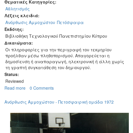
Θεματικές Κατηγορίες:
Αθλητισμός
Λέξεις κλειδιά:
Ανόρθωσις Αμμοχώστου
Πετόσφαιρα
Εκδότης:
Βιβλιοθήκη Τεχνολογικού Πανεπιστημίου Κύπρου
Δικαιώματα:
Οι πληροφορίες για την περιγραφή του τεκμηρίου
προήλθαν μέσω πληθοπορισμού. Απαγορεύεται η
δημοσίευση ή αναπαραγωγή, ηλεκτρονική ή άλλη χωρίς
τη γραπτή συγκατάθεση του δημιουργού.
Status:
Reviewed
Read more
about
0 Comments
Ανόρθωσις
Αμμοχώστου
Ανόρθωσις Αμμοχώστου - Πετοσφαιρική ομάδα 1972
-
Πετοσφαιρική
ομάδας
1974