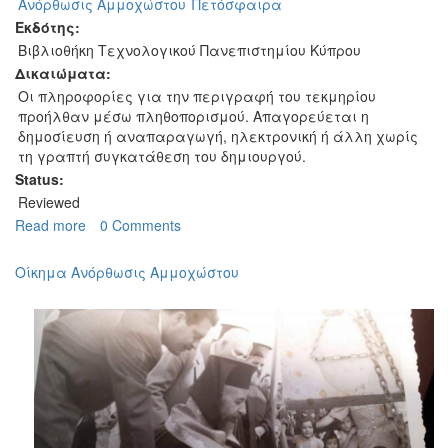
Ανόρθωσις Αμμοχώστου
Πετόσφαιρα
Εκδότης:
Βιβλιοθήκη Τεχνολογικού Πανεπιστημίου Κύπρου
Δικαιώματα:
Οι πληροφορίες για την περιγραφή του τεκμηρίου
προήλθαν μέσω πληθοπορισμού. Απαγορεύεται η
δημοσίευση ή αναπαραγωγή, ηλεκτρονική ή άλλη χωρίς
τη γραπτή συγκατάθεση του δημιουργού.
Status:
Reviewed
Read more
about
0 Comments
Ανόρθωσις
Αμμοχώστου
Οίκημα Ανόρθωσις Αμμοχώστου
-
Πετοσφαιρική
ομάδα
1973