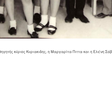
θηγητής κύριος Κυριακιδης, η Μαργαρίτα Πιττα και η Ελένη Σά