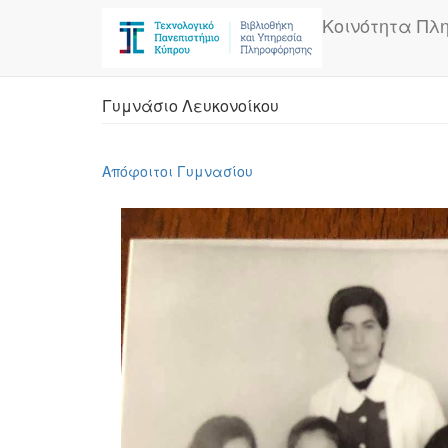
Skip
Κοινότητα Πλ
to
main
content
Γυμνάσιο Λευκονοίκου
Απόφοιτοι Γυμνασίου