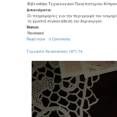
Βιβλιοθήκη Τεχνολογικού Πανεπιστημίου Κύπρου
Δικαιώματα:
Οι πληροφορίες για την περιγραφή του τεκμηρ
τη γραπτή συγκατάθεση του δημιουργού.
Status:
Reviewed
Read more
about
0 Comments
Απόφοιτοι
Γυμνασίου
Γυμνάσιο Λευκονοίκου 1971-74