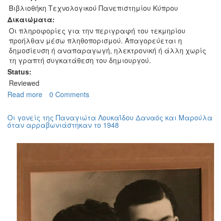
Βιβλιοθήκη Τεχνολογικού Πανεπιστημίου Κύπρου
Δικαιώματα:
Οι πληροφορίες για την περιγραφή του τεκμηρίου
προήλθαν μέσω πληθοπορισμού. Απαγορεύεται η
δημοσίευση ή αναπαραγωγή, ηλεκτρονική ή άλλη χωρίς
τη γραπτή συγκατάθεση του δημιουργού.
Status:
Reviewed
Read more
about
0 Comments
Αρραβώνες
Οι γονείς της Παναγιώτα Λουκαΐδου‎ Δαναός και Μαρούλα
όταν αρραβωνιάστηκαν το 1948