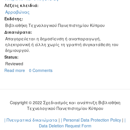
Λέξεις κλειδιά:
Αρραβώνας
Εκδότης:
Βιβλιοθήκη Τεχνολογικού Πανεπιστημίου Κύπρου
Δικαιώματα:
Απαγορεύεται η δημοσίευση ή αναπαραγωγή,
ηλεκτρονική ή άλλη χωρίς τη γραπτή συγκατάθεση του
δημιουργού.
Status:
Reviewed
Read more
about
0 Comments
Αρραβώνας
Γιώργου
και
Μαρούλας
Χουτρή.
Copyright © 2022 Σχεδιασμός και ανάπτυξη Βιβλιοθήκη
Τεχνολογικού Πανεπιστημίου Κύπρου
| Πνευματικά δικαιώματα
|
| Personal Data Protection Policy
|
|
Data Deletion Request Form