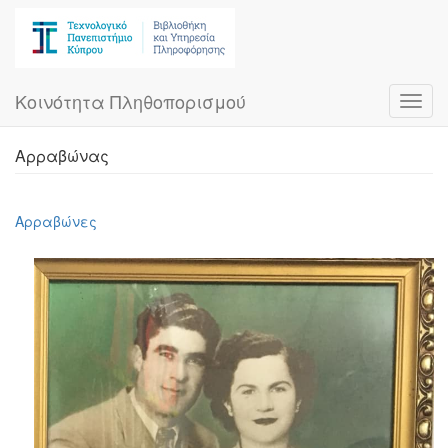
Skip
to
main
content
Κοινότητα Πληθοπορισμού
Toggl
navig
Αρραβώνας
Αρραβώνες