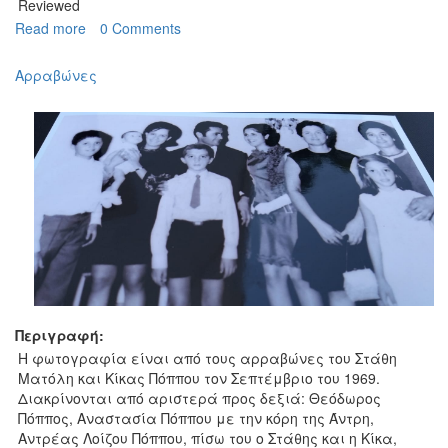
Reviewed
Read more
about
0 Comments
Οικογενειακή
φωτογραφία
Αρραβώνες
Περιγραφή:
Η φωτογραφία είναι από τους αρραβώνες του Στάθη
Ματόλη και Κίκας Πόππου τον Σεπτέμβριο του 1969.
Διακρίνονται από αριστερά προς δεξιά: Θεόδωρος
Πόππος, Αναστασία Πόππου με την κόρη της Άντρη,
Αντρέας Λοίζου Πόππου, πίσω του ο Στάθης και η Κίκα,