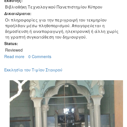
Εκδότης:
Βιβλιοθήκη Τεχνολογικού Πανεπιστημίου Κύπρου
Δικαιώματα:
Οι πληροφορίες για την περιγραφή του τεκμηρίου
προήλθαν μέσω πληθοπορισμού. Απαγορεύεται η
δημοσίευση ή αναπαραγωγή, ηλεκτρονική ή άλλη χωρίς
τη γραπτή συγκατάθεση του δημιουργού.
Status:
Reviewed
Read more
about
0 Comments
Δημοτικό
Σχολείο
Εκκλησία του Τιμίου Σταυρού
Σταυρού
-
Σχολική
φωτογραφία
του
1964