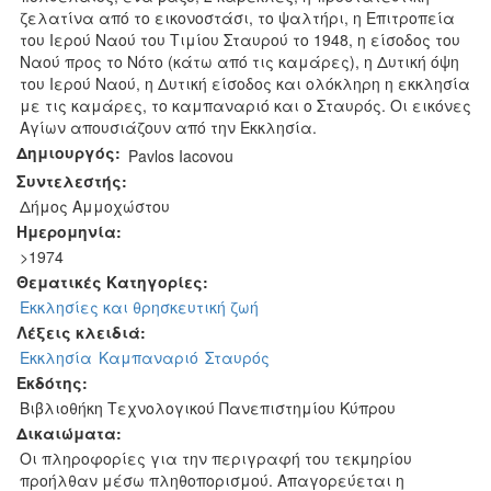
ζελατίνα από το εικονοστάσι, το ψαλτήρι, η Επιτροπεία
του Ιερού Ναού του Τιμίου Σταυρού το 1948, η είσοδος του
Ναού προς το Νότο (κάτω από τις καμάρες), η Δυτική όψη
του Ιερού Ναού, η Δυτική είσοδος και ολόκληρη η εκκλησία
με τις καμάρες, το καμπαναριό και ο Σταυρός. Οι εικόνες
Αγίων απουσιάζουν από την Εκκλησία.
Δημιουργός:
‎Pavlos Iacovou‎
Συντελεστής:
Δήμος Αμμοχώστου
Ημερομηνία:
>1974
Θεματικές Κατηγορίες:
Εκκλησίες και θρησκευτική ζωή
Λέξεις κλειδιά:
Εκκλησία
Καμπαναριό
Σταυρός
Εκδότης:
Βιβλιοθήκη Τεχνολογικού Πανεπιστημίου Κύπρου
Δικαιώματα:
Οι πληροφορίες για την περιγραφή του τεκμηρίου
προήλθαν μέσω πληθοπορισμού. Απαγορεύεται η