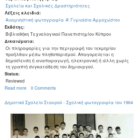
Σχολεία και Σχολικές Δραστηριότητες
Λέξεις κλειδιά:
Αναμνηστική φωτογραφία
Α' Γυμνάσιο Αμμοχώστου
Εκδότης:
Βιβλιοθήκη Τεχνολογικού Πανεπιστημίου Κύπρου
Δικαιώματα:
Οι πληροφορίες για την περιγραφή του τεκμηρίου
προήλθαν μέσω πληθοπορισμού. Απαγορεύεται η
δημοσίευση ή αναπαραγωγή, ηλεκτρονική ή άλλη χωρίς
τη γραπτή συγκατάθεση του δημιουργού.
Status:
Reviewed
Read more
about
0 Comments
Α'
Γυμνάσιο
Δημοτικό Σχολείο Σταυρού - Σχολική φωτογραφία του 1964
Αμμοχώστου
-
Σχολική
φωτογραφία