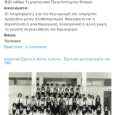
Βιβλιοθήκη Τεχνολογικού Πανεπιστημίου Κύπρου
Δικαιώματα:
Οι πληροφορίες για την περιγραφή του τεκμηρίου
προήλθαν μέσω πληθοπορισμού. Απαγορεύεται η
δημοσίευση ή αναπαραγωγή, ηλεκτρονική ή άλλη χωρίς
τη γραπτή συγκατάθεση του δημιουργού.
Status:
Reviewed
Read more
about
0 Comments
Α'
Γυμνάσιο
Δημοτικό Σχολείο Αγίου Ιωάννη - Σχολική φωτογραφία του
Αμμοχώστου
1961
-
Αναμνηστική
φωτογραφία
του
1949