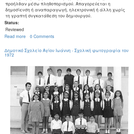
προήλθαν μέσω πληθοπορισμού. Απαγορεύεται η
δημοσίευση ή αναπαραγωγή, ηλεκτρονική ή άλλη χωρίς
τη γραπτή συγκατάθεση του δημιουργού.
Status:
Reviewed
Read more
about
0 Comments
Δημοτικό
Σχολείο
Δημοτικό Σχολείο Αγίου Ιωάννη - Σχολική φωτογραφία του
Αγίου
1972
Ιωάννη
-
Σχολική
φωτογραφία
του
1960