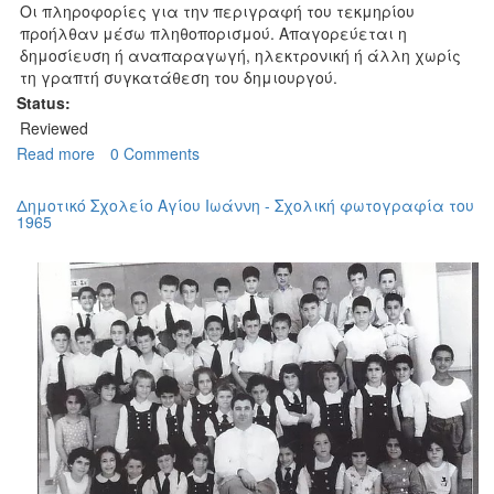
Οι πληροφορίες για την περιγραφή του τεκμηρίου
προήλθαν μέσω πληθοπορισμού. Απαγορεύεται η
δημοσίευση ή αναπαραγωγή, ηλεκτρονική ή άλλη χωρίς
τη γραπτή συγκατάθεση του δημιουργού.
Status:
Reviewed
Read more
about
0 Comments
Δημοτικό
Σχολείο
Δημοτικό Σχολείο Αγίου Ιωάννη - Σχολική φωτογραφία του
Αγίου
1965
Ιωάννη
-
Σχολική
φωτογραφία
του
1972