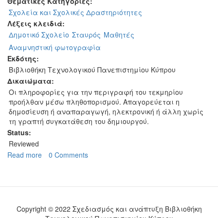
Θεματικές Κατηγορίες:
Σχολεία και Σχολικές Δραστηριότητες
Λέξεις κλειδιά:
Δημοτικό Σχολείο
Σταυρός
Μαθητές
Αναμνηστική φωτογραφία
Εκδότης:
Βιβλιοθήκη Τεχνολογικού Πανεπιστημίου Κύπρου
Δικαιώματα:
Οι πληροφορίες για την περιγραφή του τεκμηρίου
προήλθαν μέσω πληθοπορισμού. Απαγορεύεται η
δημοσίευση ή αναπαραγωγή, ηλεκτρονική ή άλλη χωρίς
τη γραπτή συγκατάθεση του δημιουργού.
Status:
Reviewed
Read more
about
0 Comments
Δημοτικό
Σχολείο
Σταυρού
-
Σχολική
Copyright © 2022 Σχεδιασμός και ανάπτυξη Βιβλιοθήκη
φωτογραφία