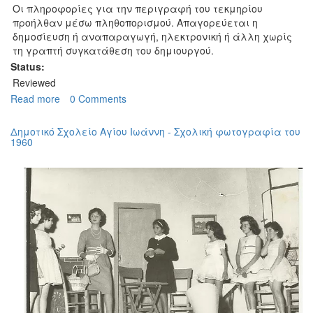
Οι πληροφορίες για την περιγραφή του τεκμηρίου
προήλθαν μέσω πληθοπορισμού. Απαγορεύεται η
δημοσίευση ή αναπαραγωγή, ηλεκτρονική ή άλλη χωρίς
τη γραπτή συγκατάθεση του δημιουργού.
Status:
Reviewed
Read more
about
0 Comments
Δημοτικό
Σχολείο
Δημοτικό Σχολείο Αγίου Ιωάννη - Σχολική φωτογραφία του
Αγίου
1960
Ιωάννη
-
Σχολική
φωτογραφία
του
1961