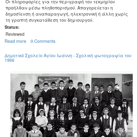
Οι πληροφορίες για την περιγραφή του τεκμηρίου
προήλθαν μέσω πληθοπορισμού. Απαγορεύεται η
δημοσίευση ή αναπαραγωγή, ηλεκτρονική ή άλλη χωρίς
τη γραπτή συγκατάθεση του δημιουργού.
Status:
Reviewed
Read more
about
0 Comments
Δημοτικό
Σχολείο
Δημοτικό Σχολείο Αγίου Ιωάννη - Σχολική φωτογραφία του
Αγίου
1966
Ιωάννη
-
Σχολική
φωτογραφία
του
1965