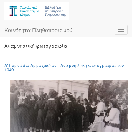
Skip
to
main
content
Κοινότητα Πληθοπορισμού
Toggl
navig
Αναμνηστική φωτογραφία
Α' Γυμνάσιο Αμμοχώστου - Αναμνηστική φωτογραφία του
1949