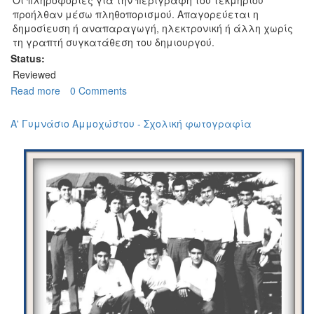
Οι πληροφορίες για την περιγραφή του τεκμηρίου
προήλθαν μέσω πληθοπορισμού. Απαγορεύεται η
δημοσίευση ή αναπαραγωγή, ηλεκτρονική ή άλλη χωρίς
τη γραπτή συγκατάθεση του δημιουργού.
Status:
Reviewed
Read more
about
0 Comments
Δημοτικό
Σχολείο
Α' Γυμνάσιο Αμμοχώστου - Σχολική φωτογραφία
Αγίου
Ιωάννη
-
Σχολική
φωτογραφία
του
1966