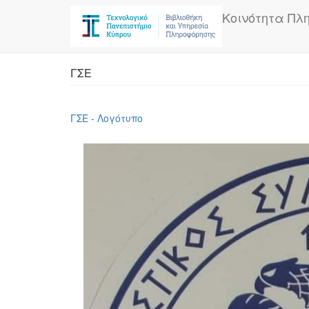
Skip
Κοινότητα Πλ
to
main
content
ΓΣΕ
ΓΣΕ - Λογότυπο