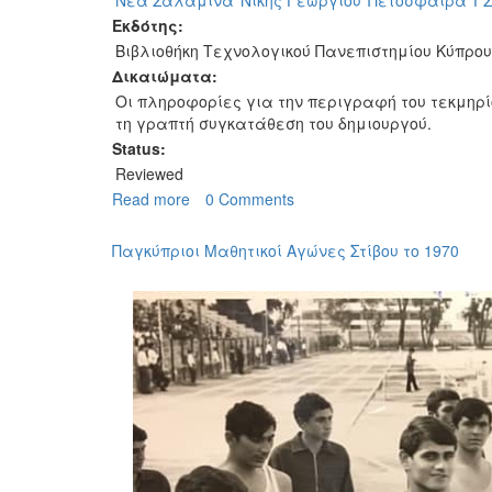
Νέα Σαλαμίνα
Νικής Γεωργίου
Πετόσφαιρα
Γ
Εκδότης:
Βιβλιοθήκη Τεχνολογικού Πανεπιστημίου Κύπρου
Δικαιώματα:
Οι πληροφορίες για την περιγραφή του τεκμηρ
τη γραπτή συγκατάθεση του δημιουργού.
Status:
Reviewed
Read more
about
0 Comments
Νικής
Γεωργίου
Παγκύπριοι Μαθητικοί Αγώνες Στίβου το 1970
-
Αθλητική
προσωπικότητα
της
Αμμοχώστου