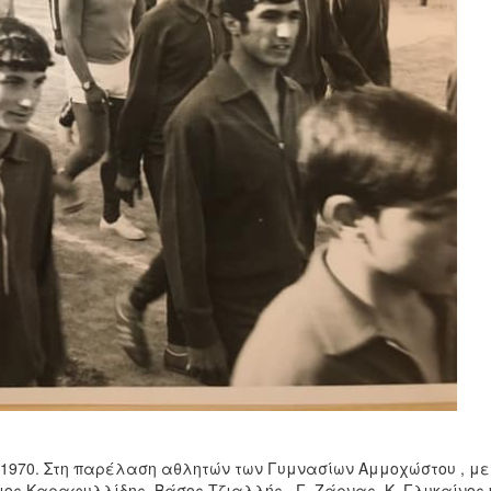
ο 1970. Στη παρέλαση αθλητών των Γυμνασίων Αμμοχώστου , με
ος Καραφυλλίδης, Βάσος Τζιαλλής , Γ. Ζάρνας, Κ. Γλυκαίνος 