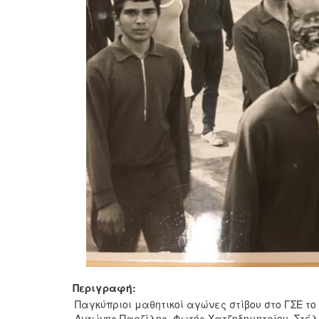
Περιγραφή:
Παγκύπριοι μαθητικοί αγώνες στίβου στο ΓΣΕ τ
Αντώνης Παρζίλης, Φωτός Χατζηδημητρίου, Στέλι