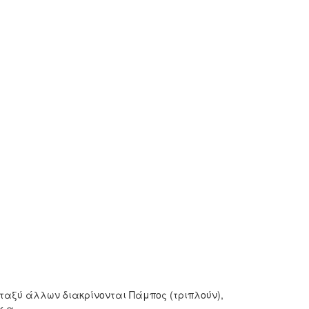
ταξύ άλλων διακρίνονται Πάμπος (τριπλούν),
κ.α.