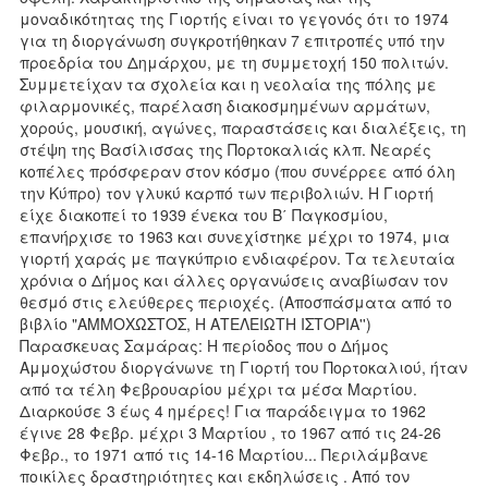
μοναδικότητας της Γιορτής είναι το γεγονός ότι το 1974
για τη διοργάνωση συγκροτήθηκαν 7 επιτροπές υπό την
προεδρία του Δημάρχου, με τη συμμετοχή 150 πολιτών.
Συμμετείχαν τα σχολεία και η νεολαία της πόλης με
φιλαρμονικές, παρέλαση διακοσμημένων αρμάτων,
χορούς, μουσική, αγώνες, παραστάσεις και διαλέξεις, τη
στέψη της Βασίλισσας της Πορτοκαλιάς κλπ. Νεαρές
κοπέλες πρόσφεραν στον κόσμο (που συνέρρεε από όλη
την Κύπρο) τον γλυκύ καρπό των περιβολιών. Η Γιορτή
είχε διακοπεί το 1939 ένεκα του Β΄ Παγκοσμίου,
επανήρχισε το 1963 και συνεχίστηκε μέχρι το 1974, μια
γιορτή χαράς με παγκύπριο ενδιαφέρον. Τα τελευταία
χρόνια ο Δήμος και άλλες οργανώσεις αναβίωσαν τον
θεσμό στις ελεύθερες περιοχές. (Αποσπάσματα από το
βιβλίο "ΑΜΜΟΧΩΣΤΟΣ, Η ΑΤΕΛΕΙΩΤΗ ΙΣΤΟΡΙΑ'')
Παρασκευας Σαμάρας: Η περίοδος που ο Δήμος
Αμμοχώστου διοργάνωνε τη Γιορτή του Πορτοκαλιού, ήταν
από τα τέλη Φεβρουαρίου μέχρι τα μέσα Μαρτίου.
Διαρκούσε 3 έως 4 ημέρες! Για παράδειγμα το 1962
έγινε 28 Φεβρ. μέχρι 3 Μαρτίου , το 1967 από τις 24-26
Φεβρ., το 1971 από τις 14-16 Μαρτίου... Περιλάμβανε
ποικίλες δραστηριότητες και εκδηλώσεις . Από τον