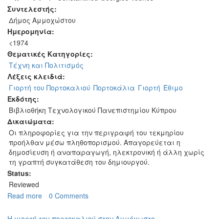
Συντελεστής:
Δήμος Αμμοχώστου
Ημερομηνία:
<1974
Θεματικές Κατηγορίες:
Τέχνη και Πολιτισμός
Λέξεις κλειδιά:
Γιορτή του Πορτοκαλιού
Πορτοκάλια
Γιορτή
Έθιμο
Εκδότης:
Βιβλιοθήκη Τεχνολογικού Πανεπιστημίου Κύπρου
Δικαιώματα:
Οι πληροφορίες για την περιγραφή του τεκμηρίου
προήλθαν μέσω πληθοπορισμού. Απαγορεύεται η
δημοσίευση ή αναπαραγωγή, ηλεκτρονική ή άλλη χωρίς
τη γραπτή συγκατάθεση του δημιουργού.
Status:
Reviewed
Read more
about
0 Comments
Γιορτή
του
Η γιορτή του πορτοκαλιού στην Αμμόχωστο