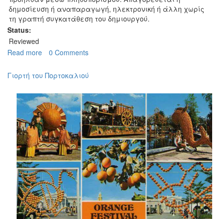
δημοσίευση ή αναπαραγωγή, ηλεκτρονική ή άλλη χωρίς
τη γραπτή συγκατάθεση του δημιουργού.
Status:
Reviewed
Read more
about
0 Comments
Γιορτή
του
Γιορτή του Πορτοκαλιού
Πορτοκαλίου
μακρυά
απο
την
Αμμόχωστο