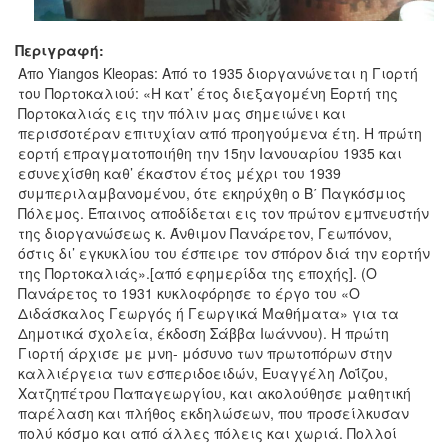
Περιγραφή:
‎Απο Yiangos Kleopas‎: Από το 1935 διοργανώνεται η Γιορτή
του Πορτοκαλιού: «Η κατ’ έτος διεξαγομένη Εορτή της
Πορτοκαλιάς εις την πόλιν μας σημειώνει και
περισσοτέραν επιτυχίαν από προηγούμενα έτη. Η πρώτη
εορτή επραγματοποιήθη την 15ην Ιανουαρίου 1935 και
εσυνεχίσθη καθ’ έκαστον έτος μέχρι του 1939
συμπεριλαμβανομένου, ότε εκηρύχθη ο Β΄ Παγκόσμιος
Πόλεμος. Έπαινος αποδίδεται εις τον πρώτον εμπνευστήν
της διοργανώσεως κ. Άνθιμον Πανάρετον, Γεωπόνον,
όστις δι’ εγκυκλίου του έσπειρε τον σπόρον διά την εορτήν
της Πορτοκαλιάς».[από εφημερίδα της εποχής]. (Ο
Πανάρετος το 1931 κυκλοφόρησε το έργο του «Ο
Διδάσκαλος Γεωργός ή Γεωργικά Μαθήματα» για τα
Δημοτικά σχολεία, έκδοση Σάββα Ιωάννου). Η πρώτη
Γιορτή άρχισε με μνη- μόσυνο των πρωτοπόρων στην
καλλιέργεια των εσπεριδοειδών, Ευαγγέλη Λοΐζου,
Χατζηπέτρου Παπαγεωργίου, και ακολούθησε μαθητική
παρέλαση και πλήθος εκδηλώσεων, που προσείλκυσαν
πολύ κόσμο και από άλλες πόλεις και χωριά. Πολλοί