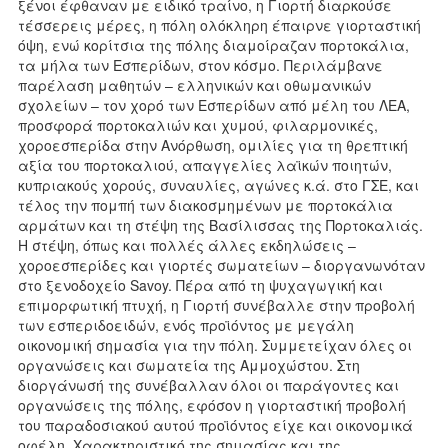
ξένοι έφθαναν με ειδικό τραίνο, η Γιορτή διαρκούσε
τέσσερεις μέρες, η πόλη ολόκληρη έπαιρνε γιορταστική
όψη, ενώ κορίτσια της πόλης διαμοίραζαν πορτοκάλια,
τα μήλα των Εσπερίδων, στον κόσμο. Περιλάμβανε
παρέλαση μαθητών – ελληνικών και οθωμανικών
σχολείων – τον χορό των Εσπερίδων από μέλη του ΛΕΑ,
προσφορά πορτοκαλιών και χυμού, φιλαρμονικές,
χοροεσπερίδα στην Ανόρθωση, ομιλίες για τη θρεπτική
αξία του πορτοκαλιού, απαγγελίες λαϊκών ποιητών,
κυπριακούς χορούς, συναυλίες, αγώνες κ.ά. στο ΓΣΕ, και
τέλος την πομπή των διακοσμημένων με πορτοκάλια
αρμάτων και τη στέψη της Βασίλισσας της Πορτοκαλιάς.
Η στέψη, όπως και πολλές άλλες εκδηλώσεις –
χοροεσπερίδες και γιορτές σωματείων – διοργανωνόταν
στο ξενοδοχείο Savoy. Πέρα από τη ψυχαγωγική και
επιμορφωτική πτυχή, η Γιορτή συνέβαλλε στην προβολή
των εσπεριδοειδών, ενός προϊόντος με μεγάλη
οικονομική σημασία για την πόλη. Συμμετείχαν όλες οι
οργανώσεις και σωματεία της Αμμοχώστου. Στη
διοργάνωσή της συνέβαλλαν όλοι οι παράγοντες και
οργανώσεις της πόλης, εφόσον η γιορταστική προβολή
του παραδοσιακού αυτού προϊόντος είχε και οικονομικά
οφέλη. Χαρακτηριστικό της σημασίας και της