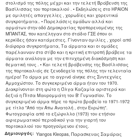
στολισμό της πόλης μέχρι και την τελετή Βράβευση της
Βασίλισσας του πορτοκαλιού . • Εκδηλώσεις στο ΗΡΑΙΟΝ
με ομιλητές απαγγελίες , χορωδίες και χορευτικά
συγκροτήματα.. • Παρελάσεις ομάδων αλλά και
αρμάτων στην οδό Δημοκρατίας προπορευομένης της
ΜΠΑΝΤΑΣ, που κατέληγαν στο στάδιο ΓΣΕ όπου οι
κερκίδες ήσαν κατάμεστες. Γίνονταν ομιλίες , χοροί από
διάφορα συγκροτήματα, Τα άρματα και οι ομάδες
παρέλαυναν στο στίβο και η κριτική επιτροπή βράβευε τα
άρματα ανάλογα με την επιτυχημένη διακόσμηση και
θεματική τους . • Και τελετή βράβευσης της Βασίλισσας
της πορτοκαλιάς σε ξενοδοχείο της πόλης την τελευταία
ημέρα! Το άρμα με το αγρινό άνηκε στις Συντεχνίες
Αμμοχώστου. Το συγκεκριμένο άρμα ήταν του 1970.
Διακρίνονται στη φώτο η Όλγα Καζαμία αριστερά και
δεξιά η Πίτσα Μαυρομμάτη του Β' Γυμνασίου. Το
συγκεκριμένο άρμα πήρε το πρώτο βραβείο το 1971-1972
με τίτλο "Από την Άπω Ανατολή , στην Ευρώπη".
Φωτογραφία από το εξώφυλλο (1973) του ετήσιου
αφιερωματικού περιοδικού για την γιορτή του
πορτοκαλιού του προηγούμενου έτους.
Δημιουργός:
‎Yiangos Kleopas‎, Παρασκευας Σαμάρας