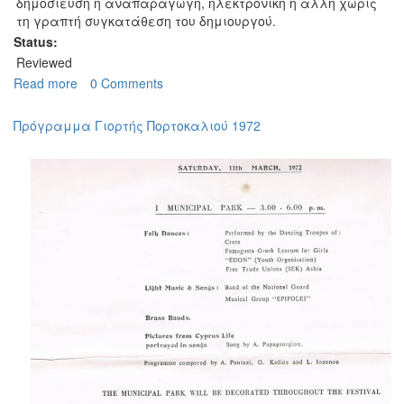
δημοσίευση ή αναπαραγωγή, ηλεκτρονική ή άλλη χωρίς
τη γραπτή συγκατάθεση του δημιουργού.
Status:
Reviewed
Read more
about
0 Comments
Γιορτή
του
Πρόγραμμα Γιορτής Πορτοκαλιού 1972
Πορτοκαλίου
-Επιγραφή