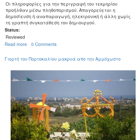
Οι πληροφορίες για την περιγραφή του τεκμηρίου
προήλθαν μέσω πληθοπορισμού. Απαγορεύεται η
δημοσίευση ή αναπαραγωγή, ηλεκτρονική ή άλλη χωρίς
τη γραπτή συγκατάθεση του δημιουργού.
Status:
Reviewed
Read more
about
0 Comments
Πρόγραμμα
Γιορτής
Γιορτή του Πορτοκαλίου μακρυά απο την Αμμόχωστο
Πορτοκαλιού
1972